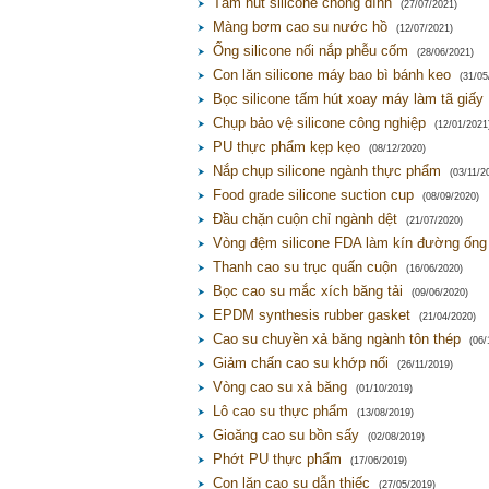
Tấm hút silicone chống dính
(27/07/2021)
Màng bơm cao su nước hồ
(12/07/2021)
Ống silicone nối nắp phễu cốm
(28/06/2021)
Con lăn silicone máy bao bì bánh keo
(31/05
Bọc silicone tấm hút xoay máy làm tã giấy
Chụp bảo vệ silicone công nghiệp
(12/01/2021
PU thực phẩm kẹp kẹo
(08/12/2020)
Nắp chụp silicone ngành thực phẩm
(03/11/2
Food grade silicone suction cup
(08/09/2020)
Đầu chặn cuộn chỉ ngành dệt
(21/07/2020)
Vòng đệm silicone FDA làm kín đường ống
Thanh cao su trục quấn cuộn
(16/06/2020)
Bọc cao su mắc xích băng tải
(09/06/2020)
EPDM synthesis rubber gasket
(21/04/2020)
Cao su chuyền xả băng ngành tôn thép
(06/
Giảm chấn cao su khớp nối
(26/11/2019)
Vòng cao su xả băng
(01/10/2019)
Lô cao su thực phẩm
(13/08/2019)
Gioăng cao su bồn sấy
(02/08/2019)
Phớt PU thực phẩm
(17/06/2019)
Con lăn cao su dẫn thiếc
(27/05/2019)