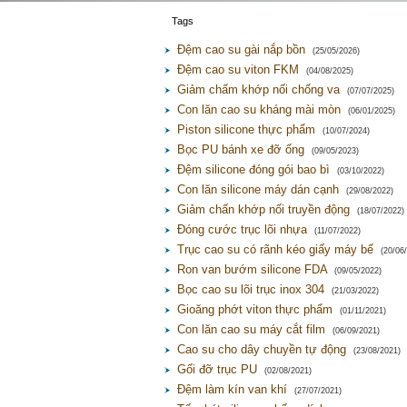
Tags
Đệm cao su gài nắp bồn
(25/05/2026)
Đệm cao su viton FKM
(04/08/2025)
Giảm chấm khớp nối chống va
(07/07/2025)
Con lăn cao su kháng mài mòn
(06/01/2025)
Piston silicone thực phẩm
(10/07/2024)
Bọc PU bánh xe đỡ ống
(09/05/2023)
Đệm silicone đóng gói bao bì
(03/10/2022)
Con lăn silicone máy dán cạnh
(29/08/2022)
Giảm chấn khớp nối truyền động
(18/07/2022)
Đóng cước trục lõi nhựa
(11/07/2022)
Trục cao su có rãnh kéo giấy máy bế
(20/06
Ron van bướm silicone FDA
(09/05/2022)
Bọc cao su lõi trục inox 304
(21/03/2022)
Gioăng phớt viton thực phẩm
(01/11/2021)
Con lăn cao su máy cắt film
(06/09/2021)
Cao su cho dây chuyền tự động
(23/08/2021)
Gối đỡ trục PU
(02/08/2021)
Đệm làm kín van khí
(27/07/2021)