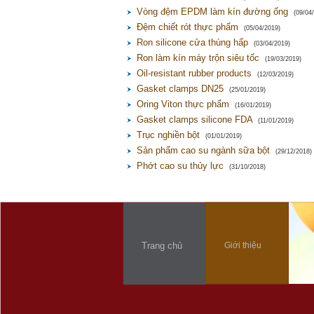
Vòng đệm EPDM làm kín đường ống
(09/04
Đệm chiết rót thực phẩm
(05/04/2019)
Ron silicone cửa thùng hấp
(03/04/2019)
Ron làm kín máy trộn siêu tốc
(19/03/2019)
Oil-resistant rubber products
(12/03/2019)
Gasket clamps DN25
(25/01/2019)
Oring Viton thực phẩm
(16/01/2019)
Gasket clamps silicone FDA
(11/01/2019)
Trục nghiền bột
(01/01/2019)
Sản phẩm cao su ngành sữa bột
(29/12/2018)
Phớt cao su thủy lực
(31/10/2018)
Trang chủ
Giới thiệu