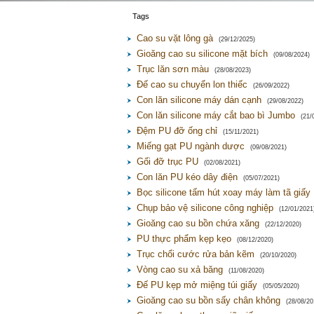
Tags
Cao su vặt lông gà
(29/12/2025)
Gioăng cao su silicone mặt bích
(09/08/2024)
Trục lăn sơn màu
(28/08/2023)
Đế cao su chuyển lon thiếc
(26/09/2022)
Con lăn silicone máy dán cạnh
(29/08/2022)
Con lăn silicone máy cắt bao bì Jumbo
(21/
Đệm PU đỡ ống chỉ
(15/11/2021)
Miếng gạt PU ngành dược
(09/08/2021)
Gối đỡ trục PU
(02/08/2021)
Con lăn PU kéo dây điện
(05/07/2021)
Bọc silicone tấm hút xoay máy làm tã giấy
Chụp bảo vệ silicone công nghiệp
(12/01/2021
Gioăng cao su bồn chứa xăng
(22/12/2020)
PU thực phẩm kẹp kẹo
(08/12/2020)
Trục chổi cước rửa bản kẽm
(20/10/2020)
Vòng cao su xả băng
(11/08/2020)
Đế PU kẹp mở miệng túi giấy
(05/05/2020)
Gioăng cao su bồn sấy chân không
(28/08/20