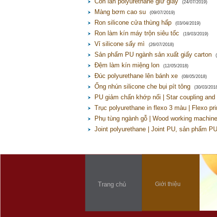
Con lăn polyurethane giữ giấy
(24/07/2019)
Màng bơm cao su
(09/07/2019)
Ron silicone cửa thùng hấp
(03/04/2019)
Ron làm kín máy trộn siêu tốc
(19/03/2019)
Vỉ silicone sấy mì
(26/07/2018)
Sản phẩm PU ngành sản xuất giấy carton
Đệm làm kín miệng lon
(12/05/2018)
Đúc polyurethane lên bánh xe
(08/05/2018)
Ống nhún silicone che bụi pít tông
(30/03/201
PU giảm chấn khớp nối | Star coupling and
Trục polyurethane in flexo 3 màu | Flexo prin
Phụ tùng ngành gỗ | Wood working machin
Joint polyurethane | Joint PU, sản phẩm P
Trang chủ
Giới thiệu