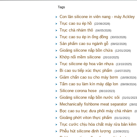
Tags
Con lăn silicone in viên nang - máy Ackley
Trục cao su ép hồ
(22/06/2026)
Trục chà nhám thô
(04/05/2026)
Trục cao su ép in ống đồng
(30/03/2026)
Sản phẩm cao su ngành gỗ
(09/02/2026)
Gioăng silicone nắp bồn chứa
(12/01/2026)
Khớp nối mềm silicone
(20/10/2025)
Trục silicone ép hoa văn nhựa
(13/10/2025)
Bi cao su tiếp xúc thực phẩm
(14/07/2025)
Giảm chấn cao su cho máy bơm
(16/09/2024)
Tấm cao su làm kín máy dập lon
(09/09/2024)
Silicone corona hose
(06/10/2023)
Gioăng silicone nắp bồn nước sôi
(31/01/2023
Mechanically fishbone meat separator
(28/0
Bọc cao su trục đưa phôi máy chà nhám
(
Gioăng phớt viton thực phẩm
(01/11/2021)
Trục cước chịu hóa chất máy rửa bản kẽm
Phễu hút silicone định lượng
(13/09/2021)