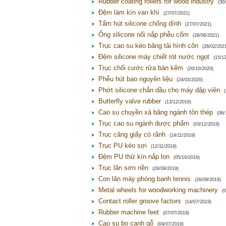
Rubber coating rollers for wood industry
(30
Đệm làm kín van khí
(27/07/2021)
Tấm hút silicone chống dính
(27/07/2021)
Ống silicone nối nắp phễu cốm
(28/06/2021)
Trục cao su kéo băng tải hình côn
(28/02/202
Đệm silicone máy chiết rót nước ngọt
(15/1
Trục chổi cước rửa bản kẽm
(20/10/2020)
Phễu hút bao nguyên liệu
(24/03/2020)
Phớt silicone chắn dầu cho máy dập viên
Butterfly valve rubber
(13/12/2019)
Cao su chuyền xả băng ngành tôn thép
(06/
Trục cao su ngành dược phẩm
(03/12/2019)
Trục căng giấy có rãnh
(14/11/2019)
Trục PU kéo sợi
(12/11/2019)
Đệm PU thử kín nắp lon
(05/10/2019)
Trục lăn sơn nền
(29/09/2019)
Con lăn máy phóng banh tennis
(26/09/2019)
Metal wheels for woodworking machinery
(
Contact roller groove factors
(14/07/2019)
Rubber machine feet
(07/07/2019)
Cao su bo cạnh gỗ
(04/07/2019)