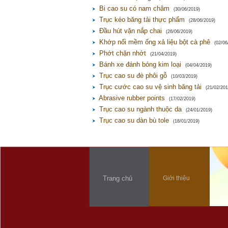
Bi cao su có nam châm
(30/06/2019)
Trục kéo băng tải thực phẩm
(28/06/2019)
Đầu hút vặn nắp chai
(26/06/2019)
Khớp nối mềm ống xả liệu bột cà phê
(02/06
Phớt chặn nhớt
(21/04/2019)
Bánh xe đánh bóng kim loại
(04/04/2019)
Trục cao su đè phôi gỗ
(10/03/2019)
Trục cước cao su vệ sinh băng tải
(21/02/201
Abrasive rubber points
(17/02/2019)
Trục cao su ngành thuộc da
(24/01/2019)
Trục cao su dàn bù tole
(18/01/2019)
Trang chủ
Giới thiệu